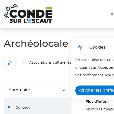
N
Aller au menu
Aller à la recherche
Aller au cont
a
A
Ville de Condé sur l'Escaut
Menu principal
v
i
Archéolocale
g
Cookies
a
Ce site utilise des co
t
Associations culturelles
Archéolocale
Accueil
F
cliquant sur Accepter
i
i
vos préférences. Pour
o
l
Président(e) de 
n
Sommaire
Afficher les préf
Monsieur BAUD
d
p
Plus d'infos :
'
Contact
r
Membres majeur