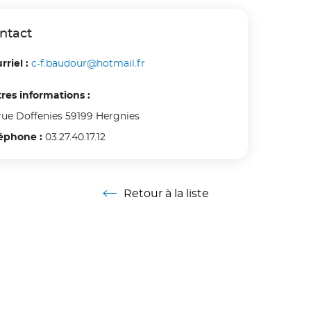
Voir moins
ntact
rriel :
c-f.baudour@hotmail.fr
res informations :
rue Doffenies 59199 Hergnies
éphone :
03.27.40.17.12
Retour à la liste
Retour à la liste