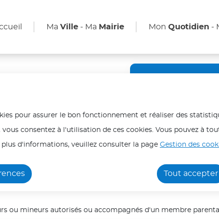
enu principal
Aller au plan du site
ccueil
Ma
Ville
- Ma
Mairie
Mon
Quotidien
-
Fortes ch
En période de fortes ch
okies pour assurer le bon fonctionnement et réaliser des statistiq
protéger et protéger v
, vous consentez à l'utilisation de ces cookies. Vous pouvez à 
Les personnes les plus 
 plus d'informations, veuillez consulter la page
Gestion des cooki
malades ou isolées) do
l'association :
Hydratez-vous régulièr
érences
Tout accepter
OUR Claude
les plus chaudes (12h/1
Ne laissez jamais une 
s ou mineurs autorisés ou accompagnés d'un membre parenta