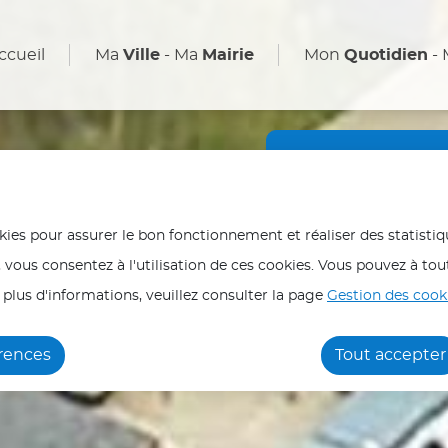
enu principal
Aller au plan du site
ccueil
Ma
Ville
- Ma
Mairie
Mon
Quotidien
-
Fortes ch
En période de fortes ch
okies pour assurer le bon fonctionnement et réaliser des statistiq
protéger et protéger v
, vous consentez à l'utilisation de ces cookies. Vous pouvez à 
Les personnes les plus 
 plus d'informations, veuillez consulter la page
Gestion des cooki
malades ou isolées) do
Hydratez-vous régulièr
érences
Tout accepter
les plus chaudes (12h/1
Ne laissez jamais une 