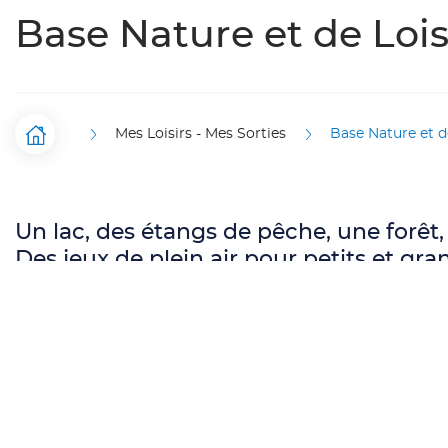
Base Nature et de Lois
Mes Loisirs - Mes Sorties
Base Nature et d
Accueil
F
i
l
Un lac, des étangs de pêche, une forê
Des jeux de plein air pour petits et gr
d
'
A
Le bureau d'ac
r
Sommaire
rue Henri Mar
i
Téléphone :
03