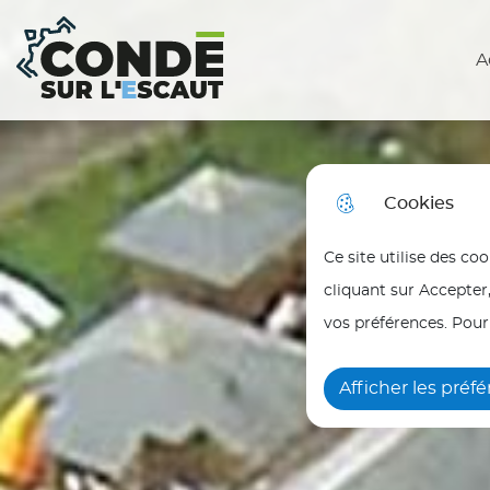
N
Aller au menu
Aller à la recherche
Aller au cont
a
A
Ville de Condé sur l'Escaut
Menu principal
v
i
g
Cookies
a
Ce site utilise des co
t
cliquant sur Accepter
i
vos préférences. Pour
o
n
Afficher les préf
p
r