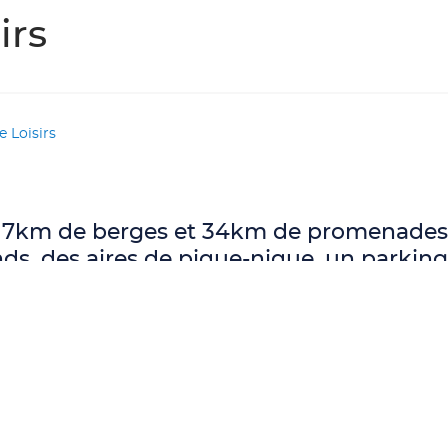
irs
e Loisirs
t, 7km de berges et 34km de promenades 
ands, des aires de pique-nique, un parking
cueil :
trice
 27 41 35 50