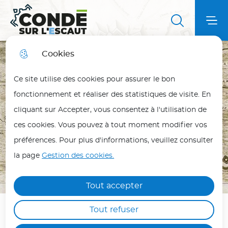
Aller
Aller au
Aller au
Aller à la
au
contenu
plan du
Ville de Condé sur l'Escaut
Menu principal
Me
recherche
menu
principal
site
Cookies
Fortes chaleurs
fermer
Ce site utilise des cookies pour assurer le bon
En période de fortes chaleurs, adoptez les bons
fonctionnement et réaliser des statistiques de visite. En
réflexes pour vous protéger et protéger vos
cliquant sur Accepter, vous consentez à l'utilisation de
proches.
ces cookies. Vous pouvez à tout moment modifier vos
Les personnes les plus vulnérables (enfants,
préférences. Pour plus d'informations, veuillez consulter
personnes âgées, malades ou isolées) doivent
la page
Gestion des cookies.
être particulièrement protégées.
Hydratez-vous régulièrement, évitez les efforts
Tout accepter
physiques aux heures les plus chaudes (12h/18h)
Tout refuser
et maintenez votre logement au frais.
Fonctions militaires
Ne laissez jamais une personne ou un animal