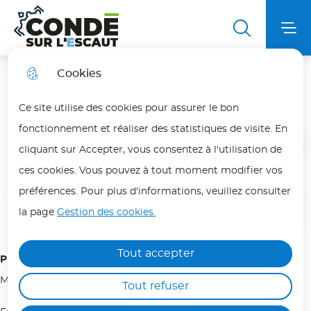
Aller
Aller au
Aller au
Aller à la
au
contenu
plan du
Ville de Condé sur l'Escaut
Menu principal
Me
recherche
menu
principal
site
Cookies
Arts Martiaux de Condé
Fortes chaleurs
fermer
Ce site utilise des cookies pour assurer le bon
En période de fortes chaleurs, adoptez les bons
fonctionnement et réaliser des statistiques de visite. En
réflexes pour vous protéger et protéger vos
Accueil
cliquant sur Accepter, vous consentez à l'utilisation de
proches.
ces cookies. Vous pouvez à tout moment modifier vos
Les personnes les plus vulnérables (enfants,
préférences. Pour plus d'informations, veuillez consulter
Sommaire
personnes âgées, malades ou isolées) doivent
la page
Gestion des cookies.
être particulièrement protégées.
Hydratez-vous régulièrement, évitez les efforts
Tout accepter
Président(e) de l'association :
physiques aux heures les plus chaudes (12h/18h)
Monsieur YOUNSI Benjamin
Tout refuser
et maintenez votre logement au frais.
Ne laissez jamais une personne ou un animal