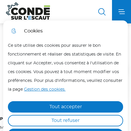
Aller
Aller au
Aller au
Aller à la
au
contenu
plan du
Ville de Condé sur l'Escaut
Menu principal
Me
recherche
menu
principal
site
Cookies
Chasseurs de Gibiers d'Eau
Fortes chaleurs
fermer
Ce site utilise des cookies pour assurer le bon
des étangs de Condé
En période de fortes chaleurs, adoptez les bons
fonctionnement et réaliser des statistiques de visite. En
réflexes pour vous protéger et protéger vos
cliquant sur Accepter, vous consentez à l'utilisation de
proches.
ces cookies. Vous pouvez à tout moment modifier vos
Accueil
Les personnes les plus vulnérables (enfants,
préférences. Pour plus d'informations, veuillez consulter
personnes âgées, malades ou isolées) doivent
la page
Gestion des cookies.
être particulièrement protégées.
Sommaire
Hydratez-vous régulièrement, évitez les efforts
Tout accepter
physiques aux heures les plus chaudes (12h/18h)
Président(e) de l'association :
Tout refuser
et maintenez votre logement au frais.
Monsieur BARY Raoult
Ne laissez jamais une personne ou un animal