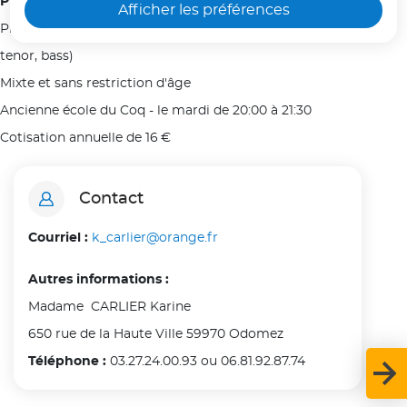
Plus d'infos :
Afficher les préférences
seul dans une voiture.
Pratique du chant polyphonique 4 voix (soprano, alto,
tenor, bass)
Voir moins
Mixte et sans restriction d'âge
Ancienne école du Coq - le mardi de 20:00 à 21:30
Cotisation annuelle de 16 €
Contact
Courriel :
k_carlier@orange.fr
Autres informations :
Madame CARLIER Karine
650 rue de la Haute Ville 59970 Odomez
Téléphone :
03.27.24.00.93 ou 06.81.92.87.74