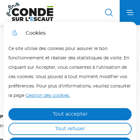
Aller
Aller au
Aller au
Aller à la
au
contenu
plan du
Ville de Condé sur l'Escaut
Menu principal
Me
recherche
menu
principal
site
Cookies
Chorale Josquin des Prés
Fortes chaleurs
fermer
Ce site utilise des cookies pour assurer le bon
En période de fortes chaleurs, adoptez les bons
fonctionnement et réaliser des statistiques de visite. En
réflexes pour vous protéger et protéger vos
Accueil
cliquant sur Accepter, vous consentez à l'utilisation de
proches.
ces cookies. Vous pouvez à tout moment modifier vos
Les personnes les plus vulnérables (enfants,
préférences. Pour plus d'informations, veuillez consulter
Sommaire
personnes âgées, malades ou isolées) doivent
la page
Gestion des cookies.
être particulièrement protégées.
Hydratez-vous régulièrement, évitez les efforts
Tout accepter
Président(e) de l'association :
physiques aux heures les plus chaudes (12h/18h)
Monsieur MOREAU Bernard
Tout refuser
et maintenez votre logement au frais.
Ne laissez jamais une personne ou un animal