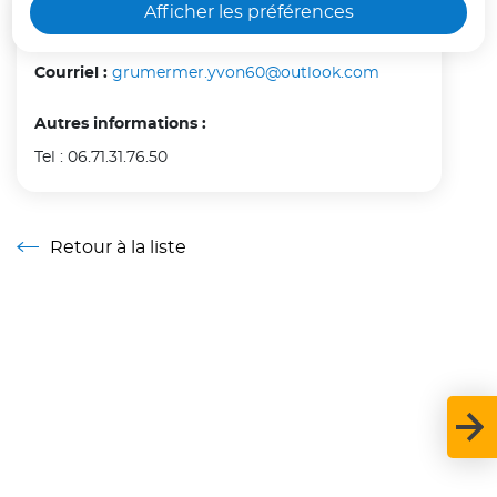
Afficher les préférences
Contact
seul dans une voiture.
Courriel :
grumermer.yvon60@outlook.com
Voir moins
Autres informations :
Tel : 06.71.31.76.50
Retour à la liste
Retour à la liste