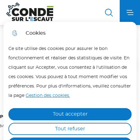
Aller
Aller au
Aller au
Aller à la
au
contenu
plan du
Ville de Condé sur l'Escaut
Menu principal
Me
recherche
menu
principal
site
Cookies
Ch'ti Orchestre Condéen
Fortes chaleurs
fermer
Ce site utilise des cookies pour assurer le bon
En période de fortes chaleurs, adoptez les bons
fonctionnement et réaliser des statistiques de visite. En
réflexes pour vous protéger et protéger vos
Accueil
cliquant sur Accepter, vous consentez à l'utilisation de
proches.
ces cookies. Vous pouvez à tout moment modifier vos
Les personnes les plus vulnérables (enfants,
préférences. Pour plus d'informations, veuillez consulter
Sommaire
personnes âgées, malades ou isolées) doivent
la page
Gestion des cookies.
être particulièrement protégées.
Hydratez-vous régulièrement, évitez les efforts
Tout accepter
Président(e) de l'association :
physiques aux heures les plus chaudes (12h/18h)
Monsieur GRUMERMER YVON
Tout refuser
et maintenez votre logement au frais.
Ne laissez jamais une personne ou un animal