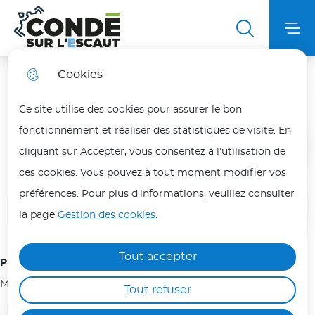
Aller
Aller au
Aller au
Aller à la
au
contenu
plan du
Ville de Condé sur l'Escaut
Menu principal
Me
recherche
menu
principal
site
Cookies
Club Nautique de Condé
Fortes chaleurs
fermer
Ce site utilise des cookies pour assurer le bon
En période de fortes chaleurs, adoptez les bons
fonctionnement et réaliser des statistiques de visite. En
réflexes pour vous protéger et protéger vos
Accueil
cliquant sur Accepter, vous consentez à l'utilisation de
proches.
ces cookies. Vous pouvez à tout moment modifier vos
Les personnes les plus vulnérables (enfants,
préférences. Pour plus d'informations, veuillez consulter
Sommaire
personnes âgées, malades ou isolées) doivent
la page
Gestion des cookies.
être particulièrement protégées.
Hydratez-vous régulièrement, évitez les efforts
Tout accepter
Président(e) de l'association :
physiques aux heures les plus chaudes (12h/18h)
Monsieur SEMET Jean-Paul
Tout refuser
et maintenez votre logement au frais.
Ne laissez jamais une personne ou un animal