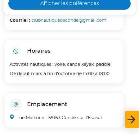
Afficher les préférences
Contact
seul dans une voiture.
Courriel :
clubnautiquedeconde@gmail.com
Voir moins
Horaires
Activités nautiques : voile, canoë kayak, paddle
De début mars à fin d'octobre de 14:00 à 18:00
Emplacement
rue Martrice
- 59163 Condé-sur-l'Escaut