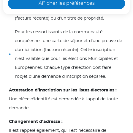
Pour les personnes de nationalité française : une
Afficher les préférences
seul dans une voiture.
carte d’identité et une preuve de domiciliation
(facture récente) ou d’un titre de propriété.
Voir moins
Pour les ressortissants de la communauté
européenne : une carte de séjour et d’une preuve de
domiciliation (facture récente). Cette inscription
n’est valable que pour les élections Municipales et
Européennes. Chaque type d’élection doit faire
l’objet d’une demande d’inscription séparée.
Attestation d’inscription sur les listes électorales :
Une pièce d'identité est demandée à l'appui de toute
demande.
Changement d’adresse :
Il est rappelé également, qu’il est nécessaire de