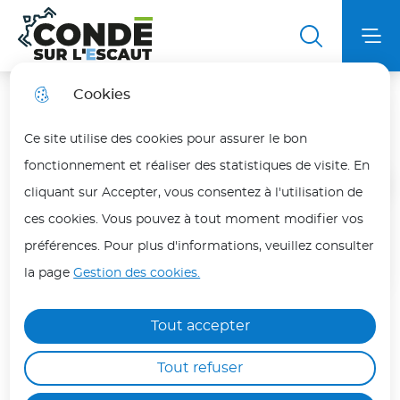
Aller
Aller au
Aller au
Aller à la
au
contenu
plan du
Ville de Condé sur l'Escaut
Menu principal
Me
recherche
menu
principal
site
Cookies
Listes électorales
Fortes chaleurs
fermer
Ce site utilise des cookies pour assurer le bon
En période de fortes chaleurs, adoptez les bons
fonctionnement et réaliser des statistiques de visite. En
réflexes pour vous protéger et protéger vos
Accueil
cliquant sur Accepter, vous consentez à l'utilisation de
proches.
ces cookies. Vous pouvez à tout moment modifier vos
Les personnes les plus vulnérables (enfants,
préférences. Pour plus d'informations, veuillez consulter
Inscriptions sur les listes
personnes âgées, malades ou isolées) doivent
la page
électorales
Gestion des cookies.
être particulièrement protégées.
Hydratez-vous régulièrement, évitez les efforts
Tout accepter
Les pièces suivantes sont nécessaires pour toute
physiques aux heures les plus chaudes (12h/18h)
inscription :
Tout refuser
et maintenez votre logement au frais.
Ne laissez jamais une personne ou un animal