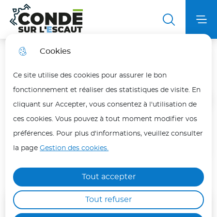
Aller
Aller au
Aller au
Aller à la
au
contenu
plan du
Ville de Condé sur l'Escaut
Menu principal
Me
recherche
menu
principal
site
Cookies
Galerie d'images
Fortes chaleurs
fermer
Ce site utilise des cookies pour assurer le bon
En période de fortes chaleurs, adoptez les bons
fonctionnement et réaliser des statistiques de visite. En
réflexes pour vous protéger et protéger vos
Accueil
cliquant sur Accepter, vous consentez à l'utilisation de
proches.
ces cookies. Vous pouvez à tout moment modifier vos
Les personnes les plus vulnérables (enfants,
préférences. Pour plus d'informations, veuillez consulter
Retrouvez l'ensemble des
personnes âgées, malades ou isolées) doivent
la page
Gestion des cookies.
reportages photos de la ville de
être particulièrement protégées.
Condé-sur-l'Escaut
Hydratez-vous régulièrement, évitez les efforts
Tout accepter
physiques aux heures les plus chaudes (12h/18h)
Tout refuser
et maintenez votre logement au frais.
Moteur de recherche
Ne laissez jamais une personne ou un animal